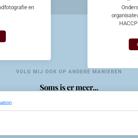
dfotografie en
Onders
organisate
HACCP 
VOLG MIJ OOK OP ANDERE MANIEREN
Soms is er meer...
ation
KevinaandeKook
Instagram