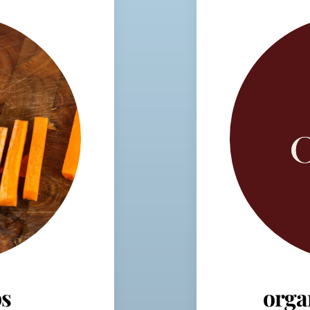
s
orga