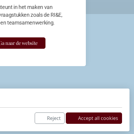
teunt in het maken van
vraagstukken zoals de RI&E,
en teamsamenwerking.
Ga naar de website
Reject
Accept all cookies
Netwerk
LinkedIn