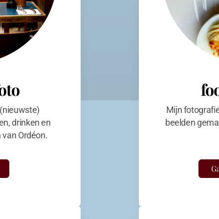
foto
fo
 (nieuwste)
Mijn fotografi
en, drinken en
beelden gemaa
en van Ordéon.
Ga