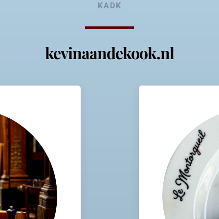
KADK
kevinaandekook.nl