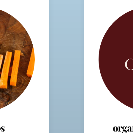
s
orga