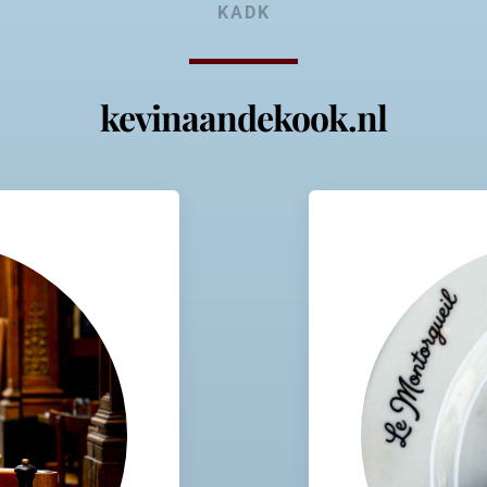
KADK
kevinaandekook.nl