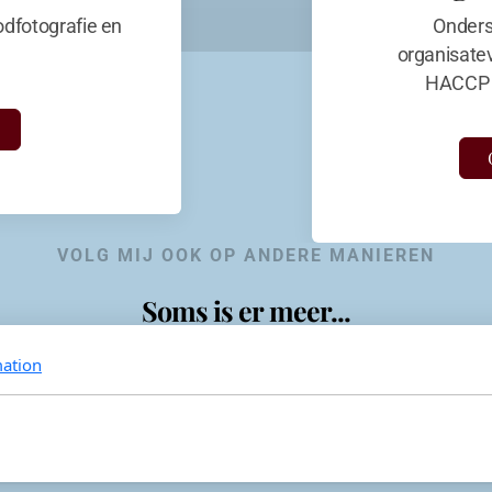
dfotografie en
Onders
organisate
HACCP 
VOLG MIJ OOK OP ANDERE MANIEREN
Soms is er meer...
ation
KevinaandeKook
Instagram