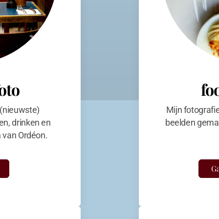
foto
fo
 (nieuwste)
Mijn fotografi
en, drinken en
beelden gemaa
en van Ordéon.
Ga