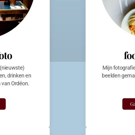
foto
fo
 (nieuwste)
Mijn fotografi
en, drinken en
beelden gemaa
en van Ordéon.
Ga