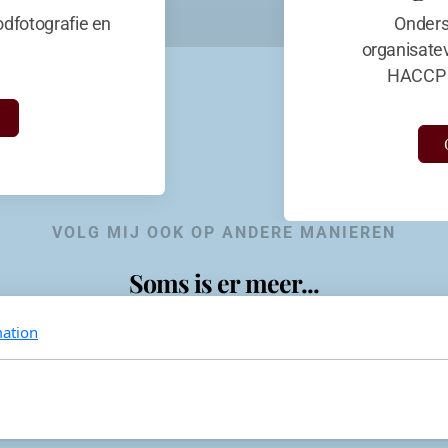
dfotografie en
Onders
organisate
HACCP 
VOLG MIJ OOK OP ANDERE MANIEREN
Soms is er meer...
ation
KevinaandeKook
Instagram