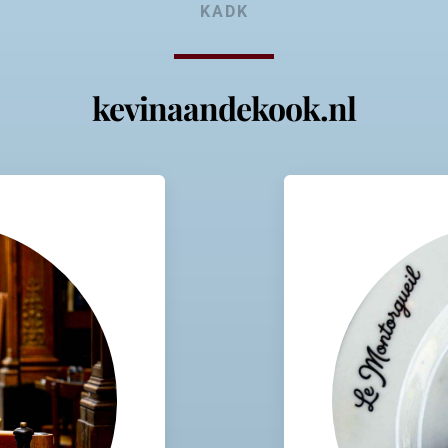
KADK
kevinaandekook.nl