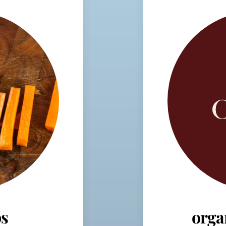
s
orga