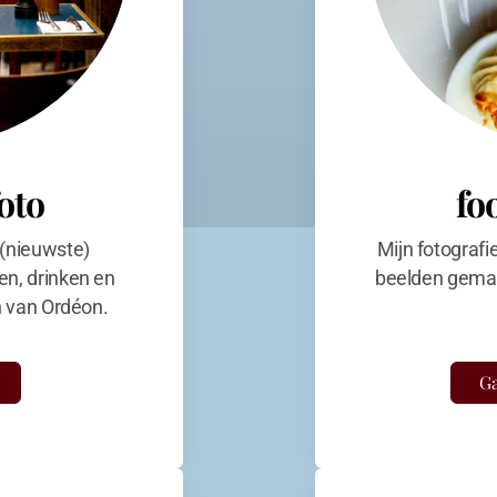
foto
fo
 (nieuwste)
Mijn fotografi
en, drinken en
beelden gemaa
en van Ordéon.
Ga