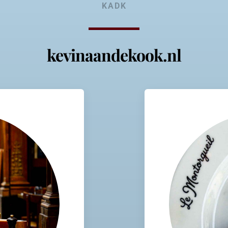
KADK
kevinaandekook.nl