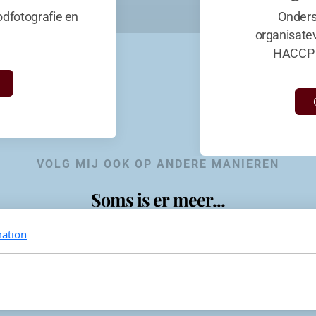
dfotografie en
Onders
organisate
HACCP 
VOLG MIJ OOK OP ANDERE MANIEREN
Soms is er meer...
ation
KevinaandeKook
Instagram