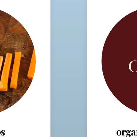
s
orga