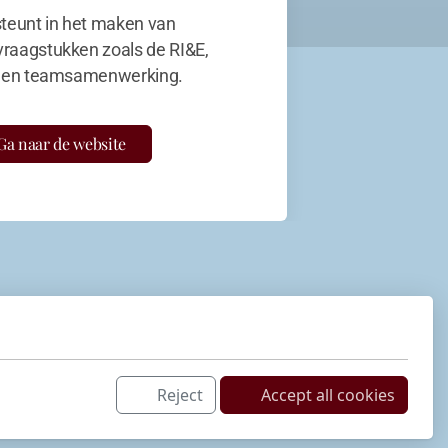
teunt in het maken van
vraagstukken zoals de RI&E,
en teamsamenwerking.
Ga naar de website
Reject
Accept all cookies
Netwerk
LinkedIn