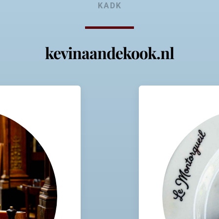
KADK
kevinaandekook.nl