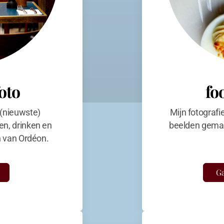
foto
fo
 (nieuwste)
Mijn fotografi
en, drinken en
beelden gemaa
en van Ordéon.
Ga