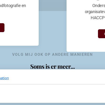
dfotografie en
Onders
organisate
HACCP 
VOLG MIJ OOK OP ANDERE MANIEREN
Soms is er meer...
ation
KevinaandeKook
Instagram