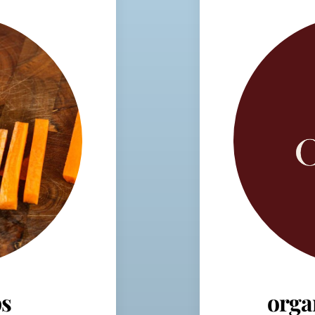
s
orga