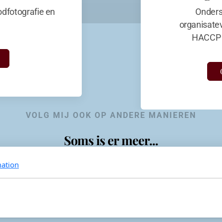
dfotografie en
Onders
organisate
HACCP 
VOLG MIJ OOK OP ANDERE MANIEREN
Soms is er meer...
ation
KevinaandeKook
Instagram