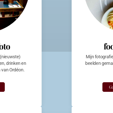
foto
fo
 (nieuwste)
Mijn fotografi
en, drinken en
beelden gemaa
en van Ordéon.
Ga