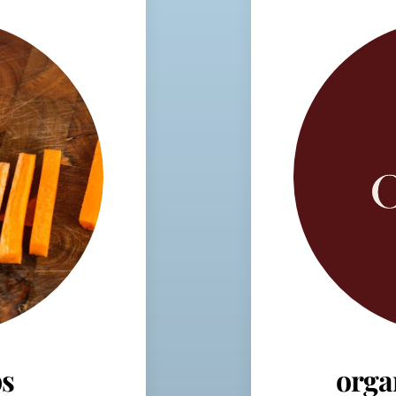
s
orga