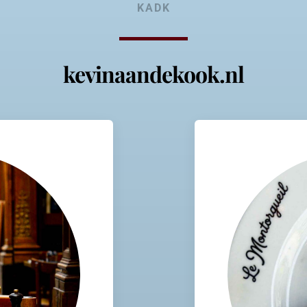
KADK
kevinaandekook.nl