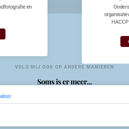
dfotografie en
Onders
organisate
HACCP 
VOLG MIJ OOK OP ANDERE MANIEREN
Soms is er meer...
ation
KevinaandeKook
Instagram