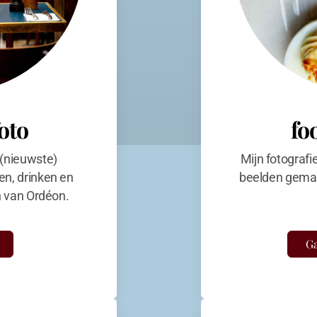
foto
fo
 (nieuwste)
Mijn fotografi
en, drinken en
beelden gemaa
en van Ordéon.
Ga