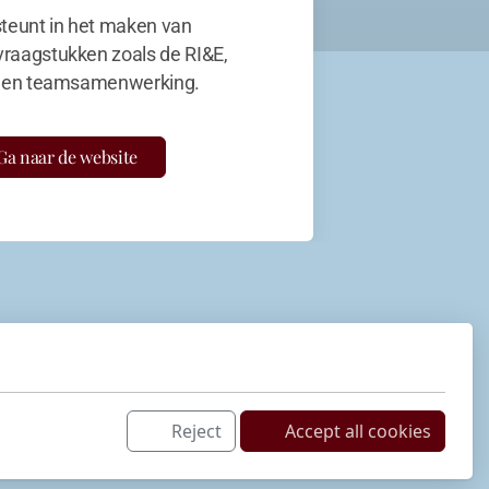
teunt in het maken van
vraagstukken zoals de RI&E,
en teamsamenwerking.
Ga naar de website
Reject
Accept all cookies
Netwerk
LinkedIn