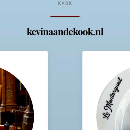
KADK
kevinaandekook.nl