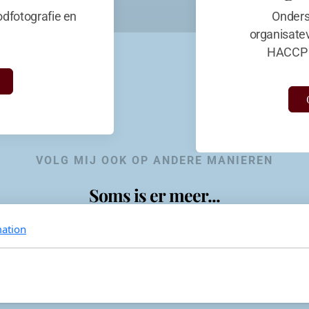
dfotografie en
Onders
organisate
HACCP 
VOLG MIJ OOK OP ANDERE MANIEREN
Soms is er meer...
ation
KevinaandeKook
Instagram