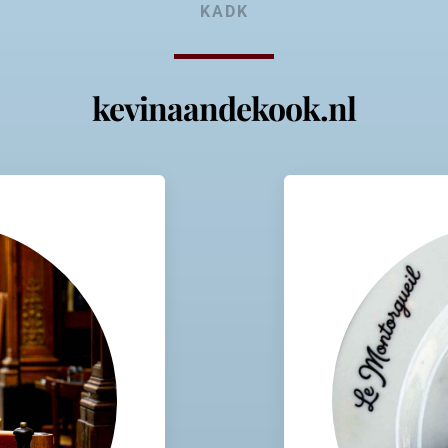
KADK
kevinaandekook.nl