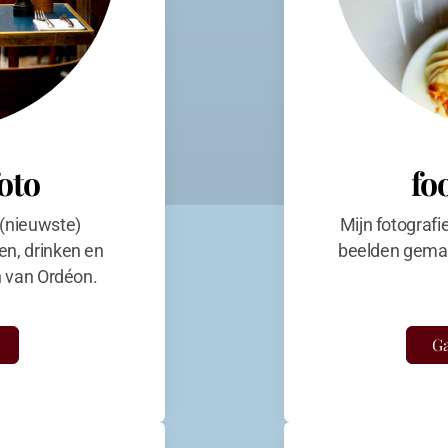
foto
fo
 (nieuwste)
Mijn fotografi
en, drinken en
beelden gemaa
en van Ordéon.
Ga