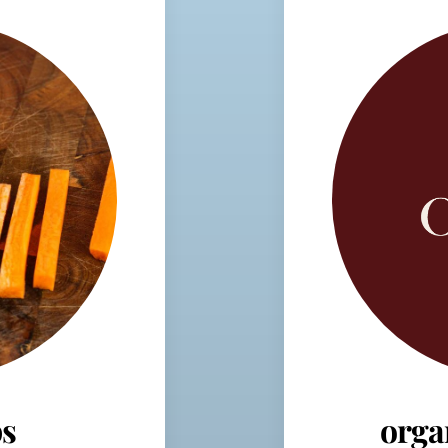
s
orga