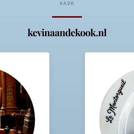
KADK
kevinaandekook.nl