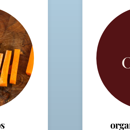
s
orga