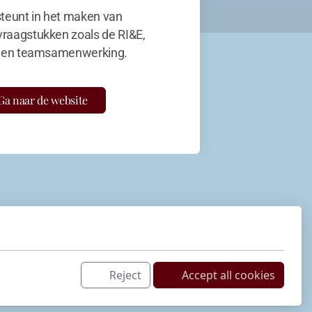
teunt in het maken van
vraagstukken zoals de RI&E,
en teamsamenwerking.
Ga naar de website
Reject
Accept all cookies
Netwerk
LinkedIn