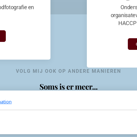
dfotografie en
Onders
organisate
HACCP 
VOLG MIJ OOK OP ANDERE MANIEREN
Soms is er meer...
ation
KevinaandeKook
Instagram