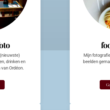
foto
fo
 (nieuwste)
Mijn fotografi
en, drinken en
beelden gemaa
en van Ordéon.
Ga