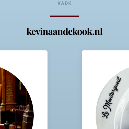
KADK
kevinaandekook.nl