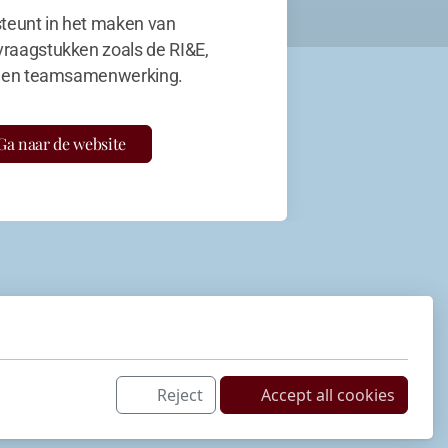
teunt in het maken van
vraagstukken zoals de RI&E,
en teamsamenwerking.
Ga naar de website
Reject
Accept all cookies
Netwerk
LinkedIn