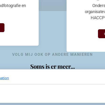
dfotografie en
Onders
organisate
HACCP 
VOLG MIJ OOK OP ANDERE MANIEREN
Soms is er meer...
ation
KevinaandeKook
Instagram