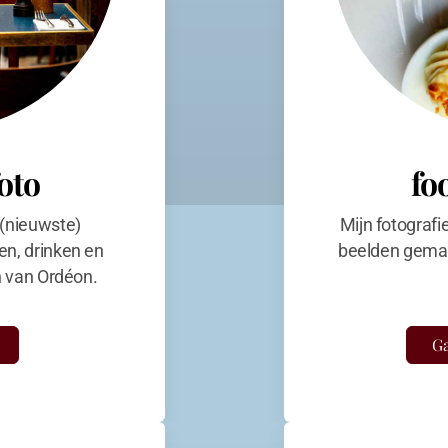
foto
fo
 (nieuwste)
Mijn fotografi
en, drinken en
beelden gemaa
en van Ordéon.
Ga