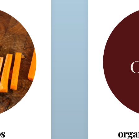
s
orga