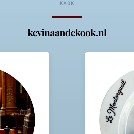
KADK
kevinaandekook.nl