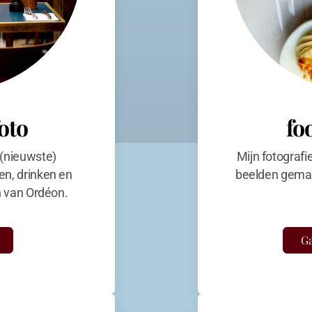
foto
fo
 (nieuwste)
Mijn fotografi
en, drinken en
beelden gemaa
en van Ordéon.
Ga