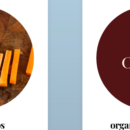
s
orga