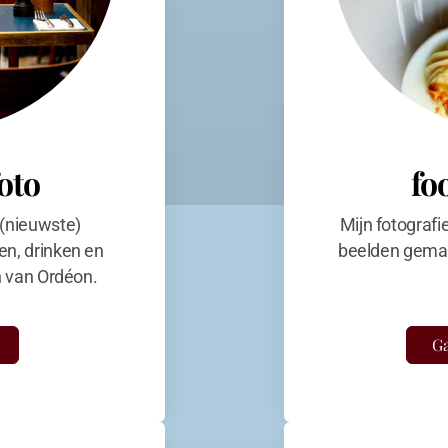
foto
fo
 (nieuwste)
Mijn fotografi
en, drinken en
beelden gemaa
en van Ordéon.
Ga