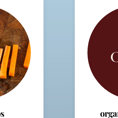
s
orga