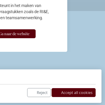
teunt in het maken van
vraagstukken zoals de RI&E,
en teamsamenwerking.
Ga naar de website
Reject
Accept all cookies
Netwerk
LinkedIn