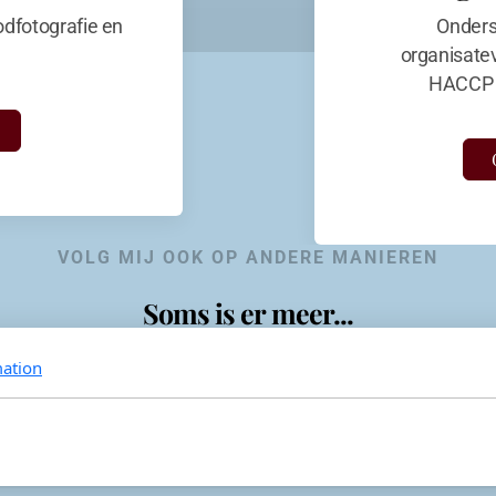
dfotografie en
Onders
organisate
HACCP 
VOLG MIJ OOK OP ANDERE MANIEREN
Soms is er meer...
ation
KevinaandeKook
Instagram