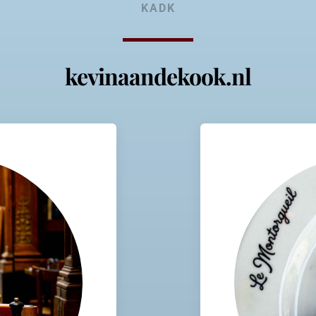
KADK
kevinaandekook.nl