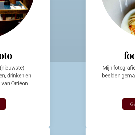
foto
fo
 (nieuwste)
Mijn fotografi
en, drinken en
beelden gemaa
en van Ordéon.
Ga