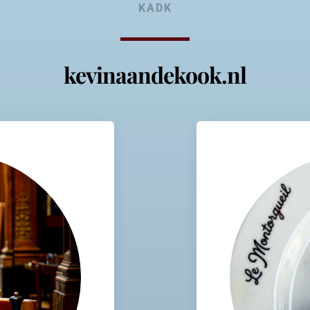
KADK
kevinaandekook.nl