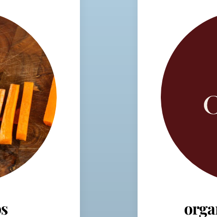
s
orga