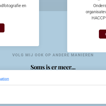
dfotografie en
Onders
organisate
HACCP 
VOLG MIJ OOK OP ANDERE MANIEREN
Soms is er meer...
ation
KevinaandeKook
Instagram