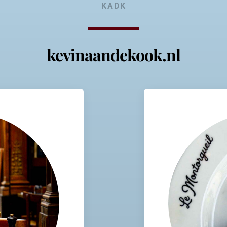
KADK
kevinaandekook.nl