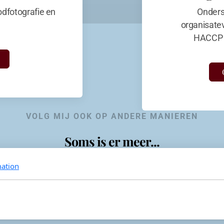
dfotografie en
Onders
organisate
HACCP 
VOLG MIJ OOK OP ANDERE MANIEREN
Soms is er meer...
ation
KevinaandeKook
Instagram