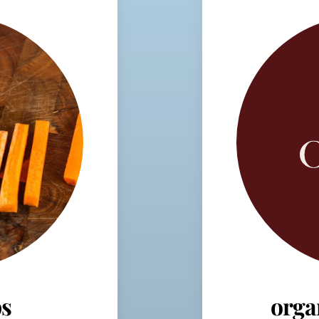
s
orga