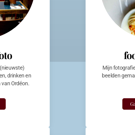
foto
fo
 (nieuwste)
Mijn fotografi
en, drinken en
beelden gemaa
en van Ordéon.
Ga