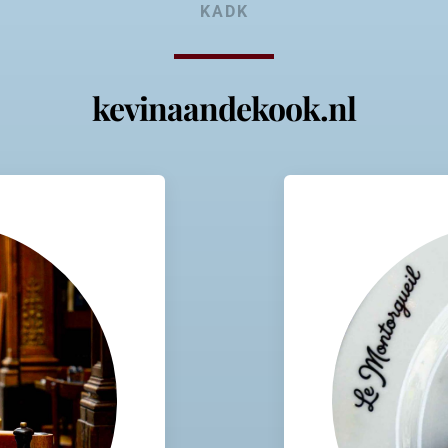
KADK
kevinaandekook.nl