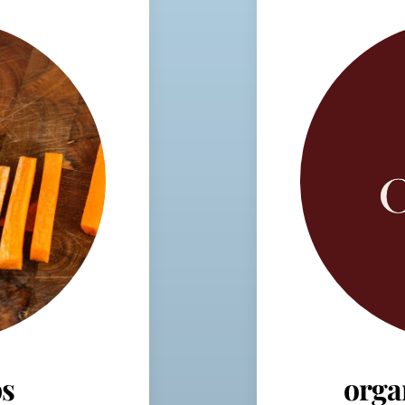
s
orga