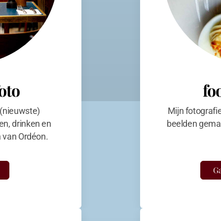
foto
fo
 (nieuwste)
Mijn fotografi
en, drinken en
beelden gemaa
en van Ordéon.
Ga