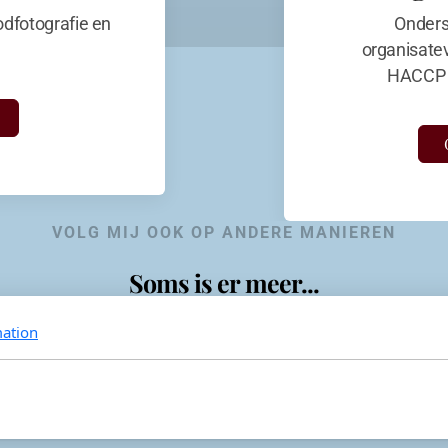
dfotografie en
Onders
organisate
HACCP 
VOLG MIJ OOK OP ANDERE MANIEREN
Soms is er meer...
ation
KevinaandeKook
Instagram