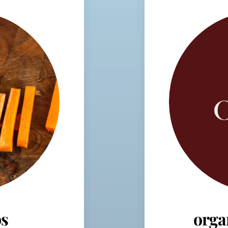
s
orga