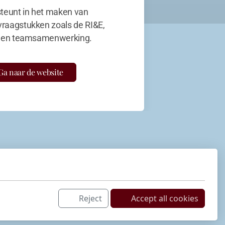
teunt in het maken van
vraagstukken zoals de RI&E,
en teamsamenwerking.
Ga naar de website
Reject
Accept all cookies
Netwerk
LinkedIn