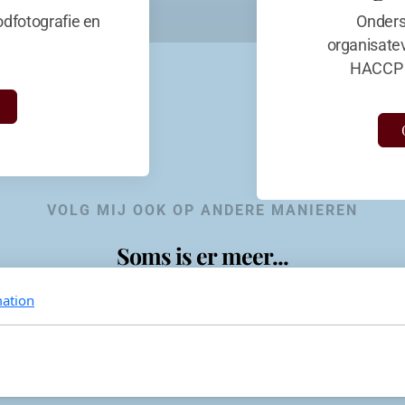
dfotografie en
Onders
organisate
HACCP 
VOLG MIJ OOK OP ANDERE MANIEREN
Soms is er meer...
ation
KevinaandeKook
Instagram