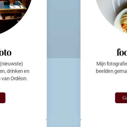
foto
fo
 (nieuwste)
Mijn fotografi
en, drinken en
beelden gemaa
en van Ordéon.
Ga