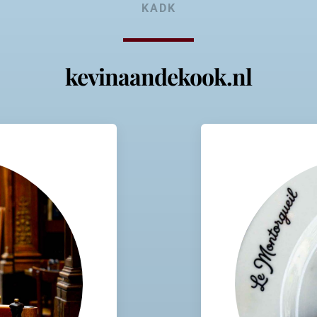
KADK
kevinaandekook.nl