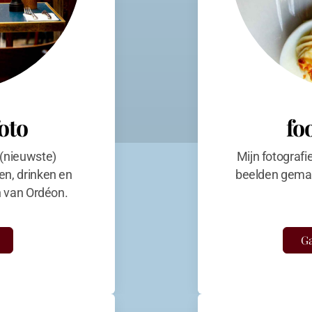
foto
fo
 (nieuwste)
Mijn fotografi
en, drinken en
beelden gemaa
en van Ordéon.
Ga