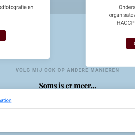
dfotografie en
Onders
organisate
HACCP 
VOLG MIJ OOK OP ANDERE MANIEREN
Soms is er meer...
ation
KevinaandeKook
Instagram