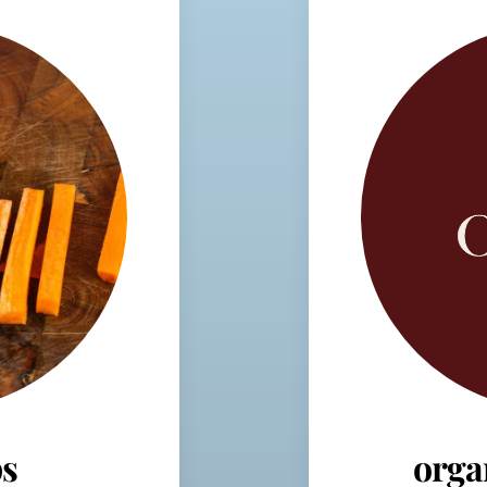
s
orga