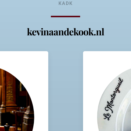
KADK
kevinaandekook.nl