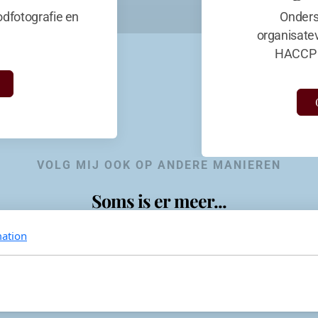
dfotografie en
Onders
organisate
HACCP 
VOLG MIJ OOK OP ANDERE MANIEREN
Soms is er meer...
ation
KevinaandeKook
Instagram