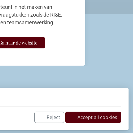
teunt in het maken van
vraagstukken zoals de RI&E,
en teamsamenwerking.
Ga naar de website
Reject
Accept all cookies
Netwerk
LinkedIn