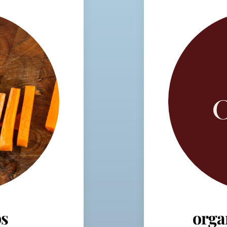
s
orga