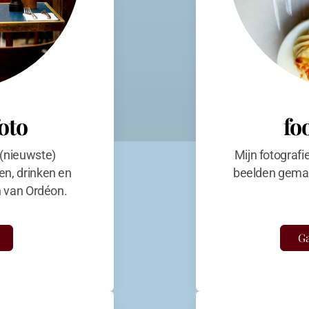
foto
fo
 (nieuwste)
Mijn fotografi
en, drinken en
beelden gemaa
en van Ordéon.
Ga