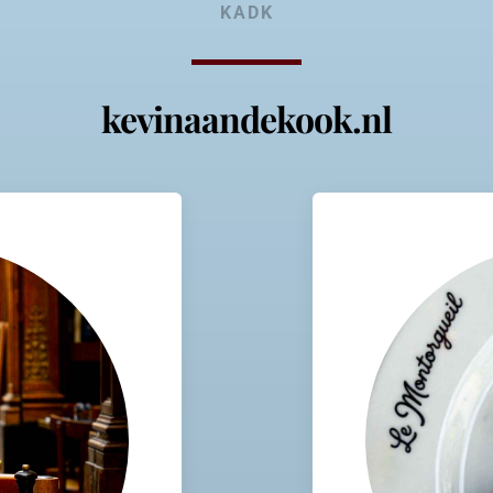
KADK
kevinaandekook.nl