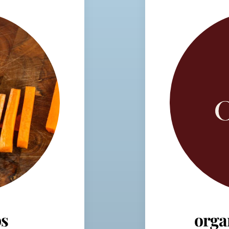
s
orga