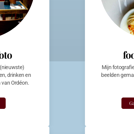
foto
fo
 (nieuwste)
Mijn fotografi
en, drinken en
beelden gemaa
en van Ordéon.
Ga