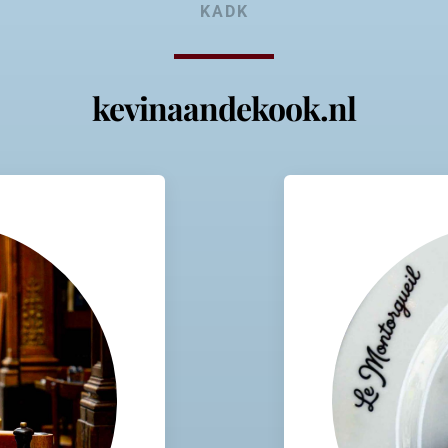
KADK
kevinaandekook.nl