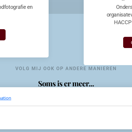
dfotografie en
Onders
organisate
HACCP 
VOLG MIJ OOK OP ANDERE MANIEREN
Soms is er meer...
ation
KevinaandeKook
Instagram