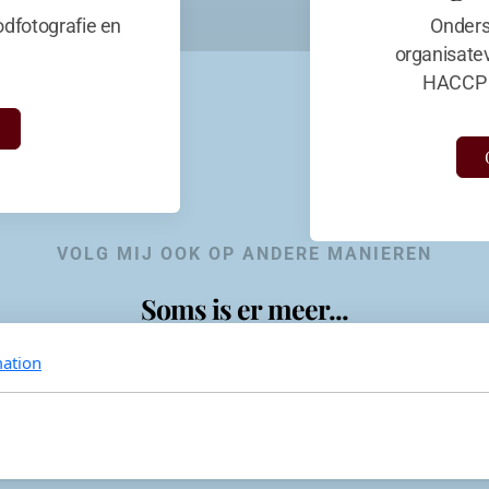
dfotografie en
Onders
organisate
HACCP 
VOLG MIJ OOK OP ANDERE MANIEREN
Soms is er meer...
ation
KevinaandeKook
Instagram