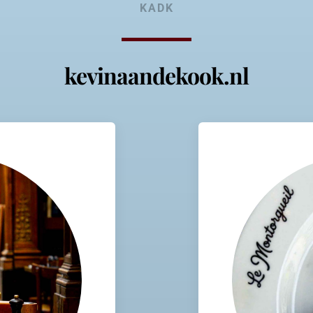
KADK
kevinaandekook.nl