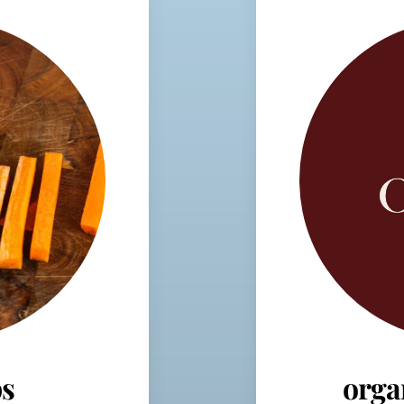
s
orga