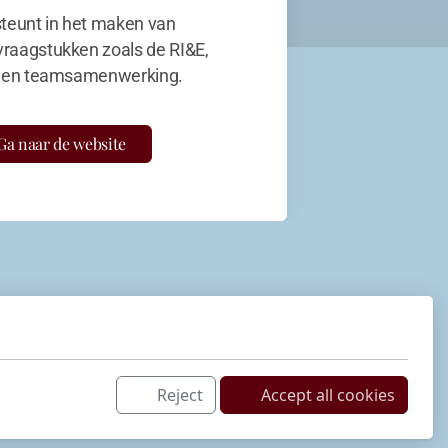
teunt in het maken van
vraagstukken zoals de RI&E,
en teamsamenwerking.
Ga naar de website
Reject
Accept all cookies
Netwerk
LinkedIn