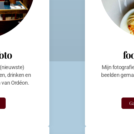
foto
fo
 (nieuwste)
Mijn fotografi
en, drinken en
beelden gemaa
en van Ordéon.
Ga