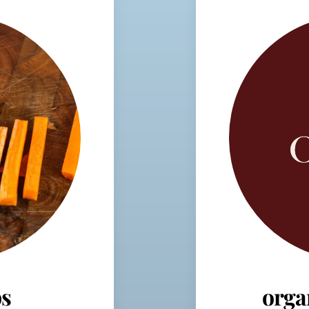
s
orga