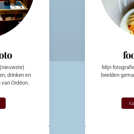
foto
fo
 (nieuwste)
Mijn fotografi
en, drinken en
beelden gemaa
en van Ordéon.
Ga