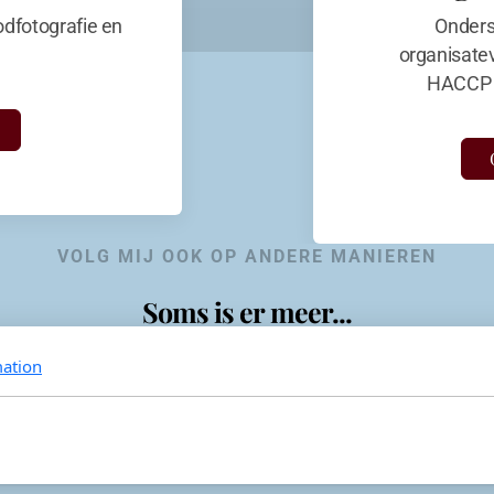
dfotografie en
Onders
organisate
HACCP 
VOLG MIJ OOK OP ANDERE MANIEREN
Soms is er meer...
ation
KevinaandeKook
Instagram