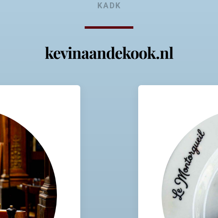
KADK
kevinaandekook.nl