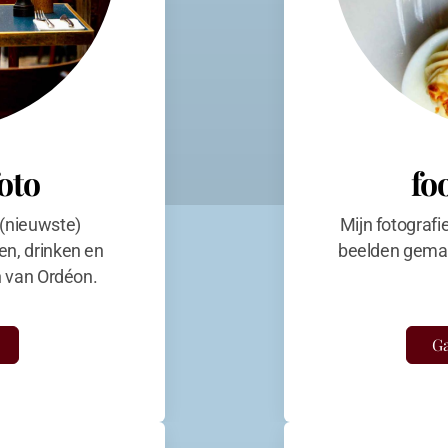
foto
fo
 (nieuwste)
Mijn fotografi
en, drinken en
beelden gemaa
en van Ordéon.
Ga