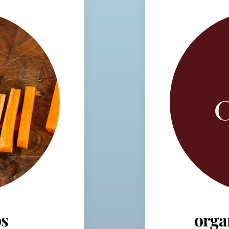
s
orga