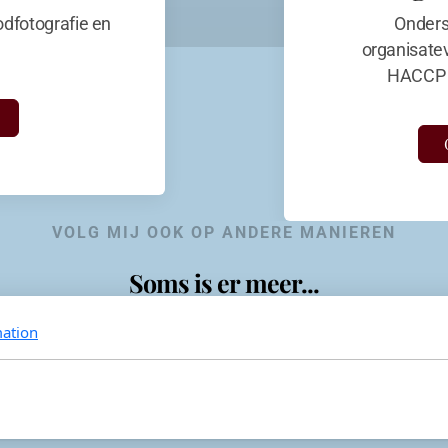
dfotografie en
Onders
organisate
HACCP 
VOLG MIJ OOK OP ANDERE MANIEREN
Soms is er meer...
ation
KevinaandeKook
Instagram