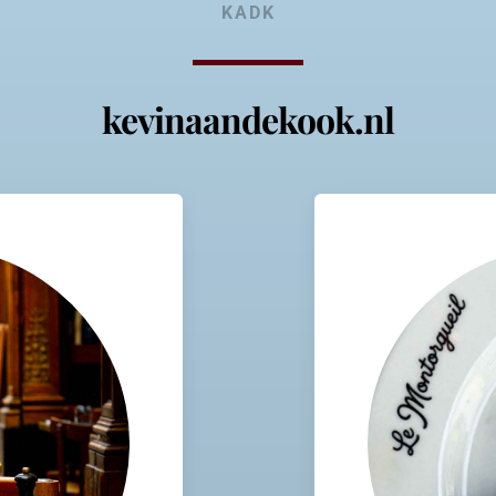
KADK
kevinaandekook.nl