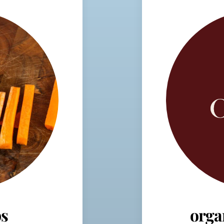
s
orga