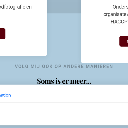
dfotografie en
Onders
organisate
HACCP 
VOLG MIJ OOK OP ANDERE MANIEREN
Soms is er meer...
ation
KevinaandeKook
Instagram