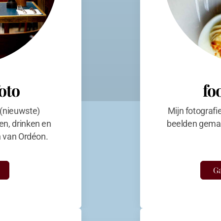
foto
fo
 (nieuwste)
Mijn fotografi
en, drinken en
beelden gemaa
en van Ordéon.
Ga