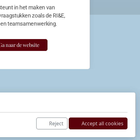
teunt in het maken van
vraagstukken zoals de RI&E,
en teamsamenwerking.
Ga naar de website
Reject
Accept all cookies
Netwerk
LinkedIn