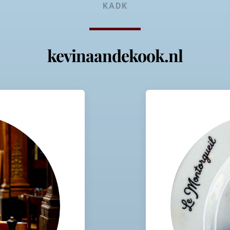
KADK
kevinaandekook.nl