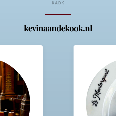
KADK
kevinaandekook.nl