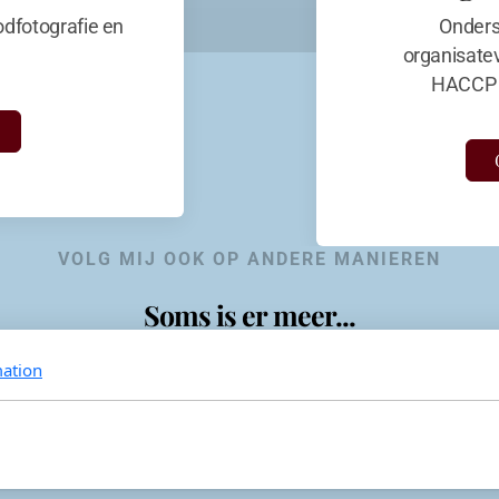
dfotografie en
Onders
organisate
HACCP 
VOLG MIJ OOK OP ANDERE MANIEREN
Soms is er meer...
ation
KevinaandeKook
Instagram