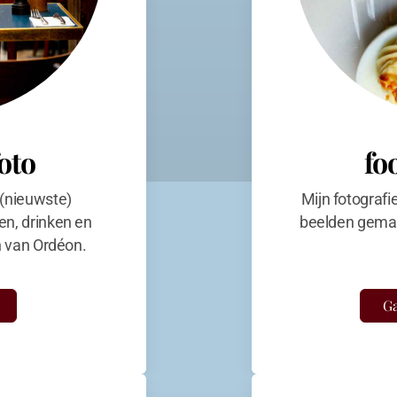
foto
fo
 (nieuwste)
Mijn fotografi
en, drinken en
beelden gemaa
en van Ordéon.
Ga