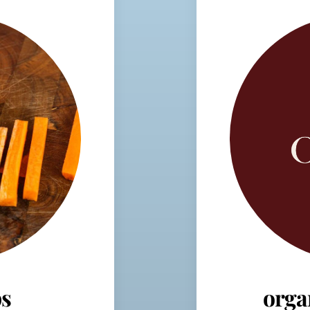
s
orga